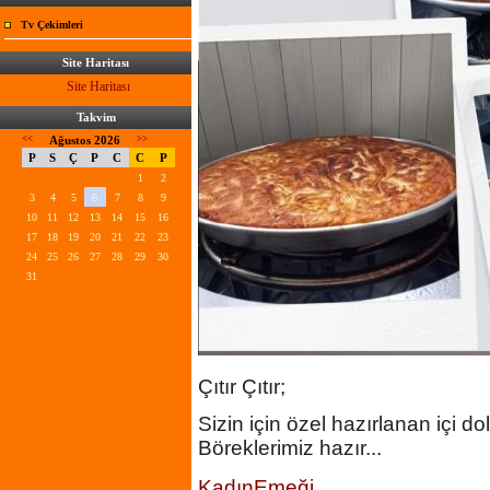
Tv Çekimleri
Site Haritası
Site Haritası
Takvim
<<
Ağustos 2026
>>
P
S
Ç
P
C
C
P
1
2
3
4
5
6
7
8
9
10
11
12
13
14
15
16
17
18
19
20
21
22
23
24
25
26
27
28
29
30
31
Çıtır Çıtır;
Sizin için özel hazırlanan içi 
Böreklerimiz hazır...
KadınEmeği