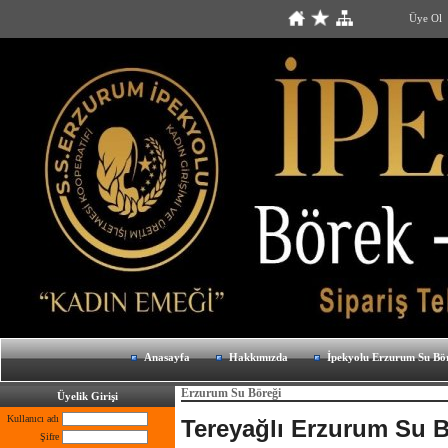
Üye Ol
Anasayfa
Hakkımızda
İpekyolu Erzurum Su Bö
Erzurum Su Böreği
Üyelik Girişi
Kullanıcı adı
Tereyağlı Erzurum Su 
Şifre