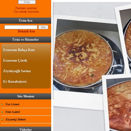
Parolamı unuttum
Üye olmak istiyorum
Ürün Ara
Detaylı Ara
Ürün ve Hizmetler
Erzurum Bohça Kete
Erzurum Çörek
Zeytinyağlı Sarma
Ev Kurabaiyesi
Site Menüsü
Üye Listesi
Foto Galeri
Ziyaretçi Defteri
Videolar