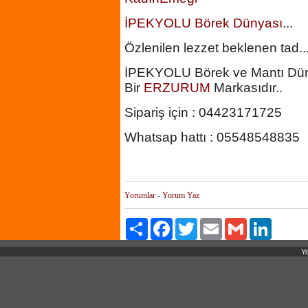
İPEKYOLU
Börek
Dünyası
...
Özlenilen lezzet beklenen tad..
İPEKYOLU Börek ve Mantı Dün
Bir
ERZURUM
Markasıdır..
Sipariş için : 04423171725
Whatsap hattı : 05548548835
Yorumlar
-
Yorum Yaz
Paylaş
Facebook
Twitter
Email
Gmail
LinkedIn
Ye