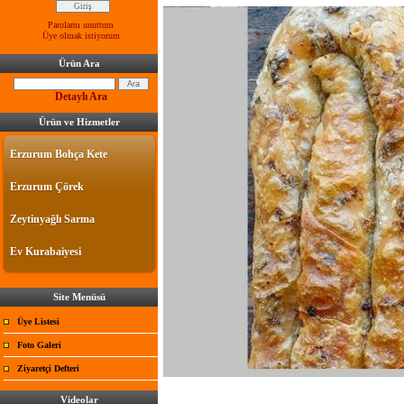
Parolamı unuttum
Üye olmak istiyorum
Ürün Ara
Detaylı Ara
Ürün ve Hizmetler
Erzurum Bohça Kete
Erzurum Çörek
Zeytinyağlı Sarma
Ev Kurabaiyesi
Site Menüsü
Üye Listesi
Foto Galeri
Ziyaretçi Defteri
Videolar