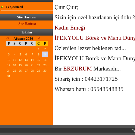
Çıtır Çıtır;
Tv Çekimleri
Sizin için özel hazırlanan içi dolu
Site Haritası
Site Haritası
Kadın Emeği
Takvim
İPEKYOLU
Börek ve Mantı
Düny
<<
Ağustos 2026
>>
P
S
Ç
P
C
C
P
Özlenilen lezzet beklenen tad...
1
2
3
4
5
6
7
8
9
İPEKYOLU Börek ve Mantı Dünya
10
11
12
13
14
15
16
17
18
19
20
21
22
23
Bir
ERZURUM
Markas
24
25
26
27
28
29
30
31
Sipariş için : 04423171725
Whatsap hattı : 05548548835
Ye