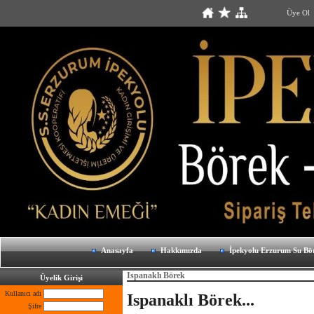
Üye Ol
Anasayfa
Hakkımızda
İpekyolu Erzurum Su Bö
Ispanaklı Börek
Üyelik Girişi
Kullanıcı adı
Ispanaklı Börek...
Şifre