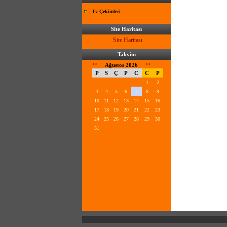
Tv Çekimleri
Site Haritası
Site Haritası
Takvim
<<
Ağustos 2026
>>
P
S
Ç
P
C
C
P
1
2
3
4
5
6
7
8
9
10
11
12
13
14
15
16
17
18
19
20
21
22
23
24
25
26
27
28
29
30
31