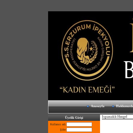
Anasayfa
Hakkımızd
Ispanaklı Hıngel
Üyelik Girişi
Kullanıcı adı
Şifre