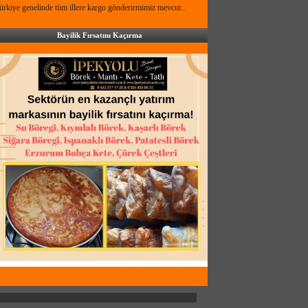
ürkiye genelinde tüm illere kargo gönderirmimiz mevcut...
Bayilik Fırsatını Kaçırma