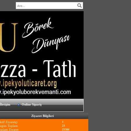
İletişim
Online Sipariş
Ziyaret Bilgileri
ktif Ziyaretçi
1
ugün Toplam
23
oplam Ziyaret
21584