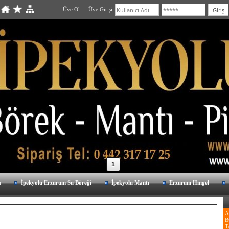
Üye Ol
Üye Girişi
1
a
İpekyolu Erzurum Su Böreği
İpekyolu Mantı
Erzurum Hıngel
A
B
T