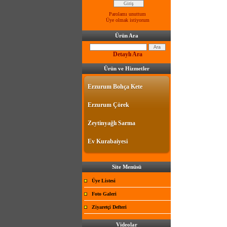
Parolamı unuttum
Üye olmak istiyorum
Ürün Ara
Detaylı Ara
Ürün ve Hizmetler
Erzurum Bohça Kete
Erzurum Çörek
Zeytinyağlı Sarma
Ev Kurabaiyesi
Site Menüsü
Üye Listesi
Foto Galeri
Ziyaretçi Defteri
Videolar