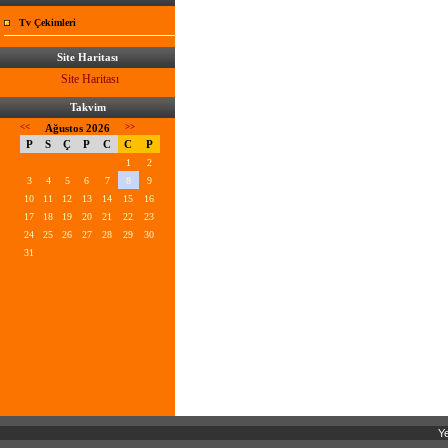
Tv Çekimleri
Site Haritası
Site Haritası
Takvim
<<
Ağustos 2026
>>
P
S
Ç
P
C
C
P
1
2
3
4
5
6
7
8
9
10
11
12
13
14
15
16
17
18
19
20
21
22
23
24
25
26
27
28
29
30
31
Ye