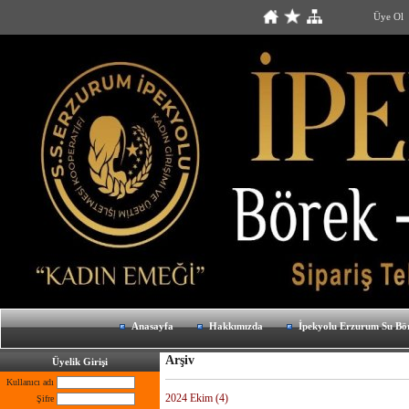
Üye Ol
Anasayfa
Hakkımızda
İpekyolu Erzurum Su Bö
Arşiv
Üyelik Girişi
Kullanıcı adı
2024 Ekim (4)
Şifre