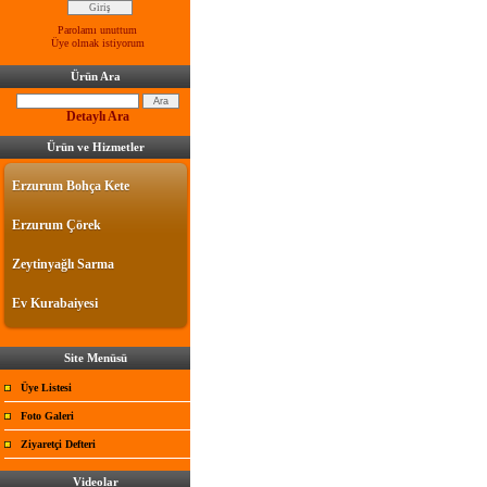
Parolamı unuttum
Üye olmak istiyorum
Ürün Ara
Detaylı Ara
Ürün ve Hizmetler
Erzurum Bohça Kete
Erzurum Çörek
Zeytinyağlı Sarma
Ev Kurabaiyesi
Site Menüsü
Üye Listesi
Foto Galeri
Ziyaretçi Defteri
Videolar