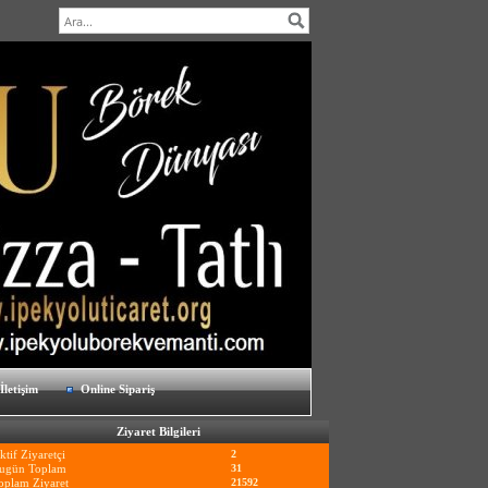
İletişim
Online Sipariş
Ziyaret Bilgileri
ktif Ziyaretçi
2
ugün Toplam
31
oplam Ziyaret
21592