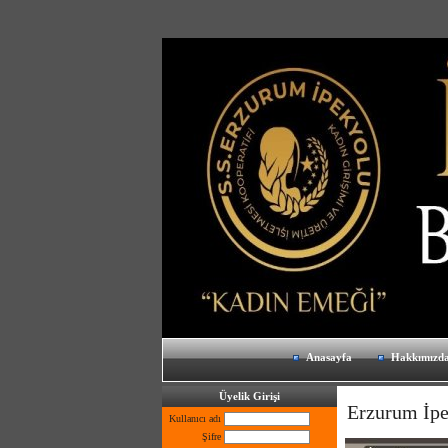
Anasayfa
Hakkımızd
Üyelik Girişi
Erzurum İpe
Kullanıcı adı
Şifre