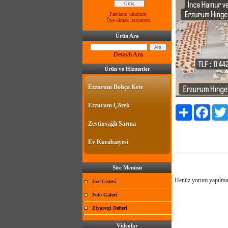
Parolamı unuttum
Üye olmak istiyorum
Ürün Ara
Detaylı Ara
Ürün ve Hizmetler
Erzurum Bohça Kete
Erzurum Çörek
Paylaş
Facebo
Zeytinyağlı Sarma
Ev Kurabaiyesi
Site Menüsü
Henüz yorum yapılma
Üye Listesi
Foto Galeri
Ziyaretçi Defteri
Videolar