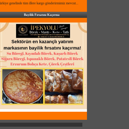
ürkiye genelinde tüm illere kargo gönderirmimiz mevcut...
Bayilik Fırsatını Kaçırma