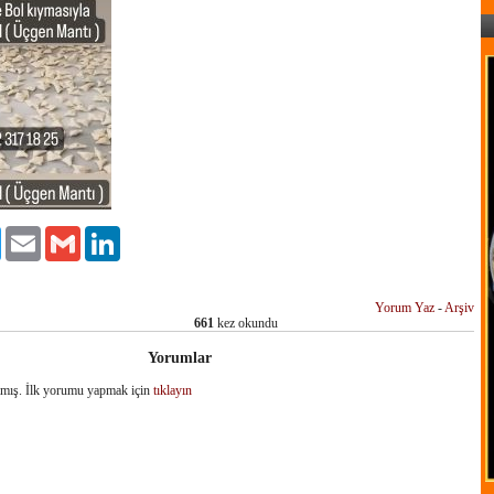
ok
Twitter
Email
Gmail
LinkedIn
Yorum Yaz
-
Arşiv
661
kez okundu
Yorumlar
mış. İlk yorumu yapmak için
tıklayın