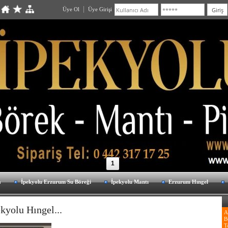
Üye Ol
Üye Girişi
1
a
İpekyolu Erzurum Su Böreği
İpekyolu Mantı
Erzurum Hıngel
kyolu Hıngel...
A
B
T