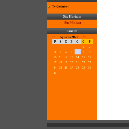
Tv Çekimleri
Site Haritası
Site Haritası
Takvim
<<
Ağustos 2026
>>
P
S
Ç
P
C
C
P
1
2
3
4
5
6
7
8
9
10
11
12
13
14
15
16
17
18
19
20
21
22
23
24
25
26
27
28
29
30
31